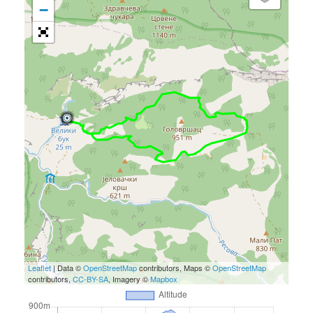
−
Leaflet
| Data ©
OpenStreetMap
contributors, Maps ©
OpenStreetMap
contributors,
CC-BY-SA
, Imagery ©
Mapbox