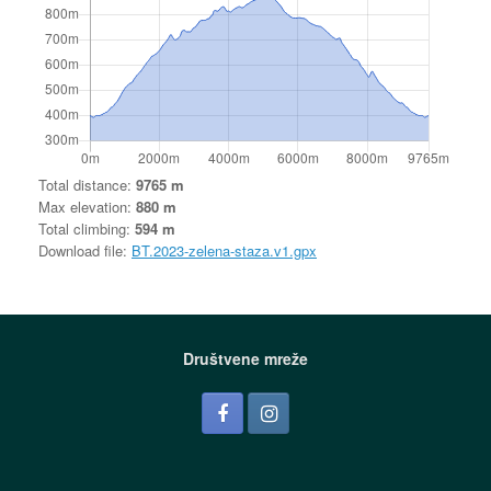
Total distance:
9765 m
Max elevation:
880 m
Total climbing:
594 m
Download file:
BT.2023-zelena-staza.v1.gpx
Društvene mreže