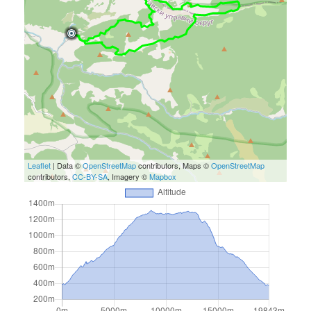
Leaflet
| Data ©
OpenStreetMap
contributors, Maps ©
OpenStreetMap
contributors,
CC-BY-SA
, Imagery ©
Mapbox