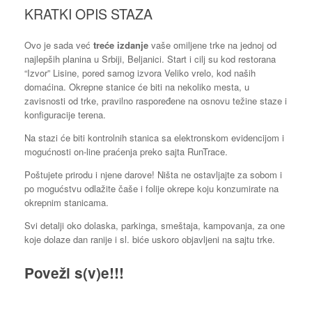
KRATKI OPIS STAZA
Ovo je sada već
treće izdanje
vaše omiljene trke na jednoj od
najlepših planina u Srbiji, Beljanici. Start i cilj su kod restorana
“Izvor” Lisine, pored samog izvora Veliko vrelo, kod naših
domaćina. Okrepne stanice će biti na nekoliko mesta, u
zavisnosti od trke, pravilno raspoređene na osnovu težine staze i
konfiguracije terena.
Na stazi će biti kontrolnih stanica sa elektronskom evidencijom i
mogućnosti on-line praćenja preko sajta RunTrace.
Poštujete prirodu i njene darove! Ništa ne ostavljajte za sobom i
po mogućstvu odlažite čaše i folije okrepe koju konzumirate na
okrepnim stanicama.
Svi detalji oko dolaska, parkinga, smeštaja, kampovanja, za one
koje dolaze dan ranije i sl. biće uskoro objavljeni na sajtu trke.
Poveži s(v)e!!!