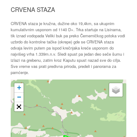
CRVENA STAZA
CRVENA staza je kružna, dužine oko 19,4km, sa ukupnim
kumulativnim usponom od 1140 D+. Trka startuje na Lisinama,
tik iznad vodopada Veliki buk pa preko Čemerničkog potoka vodi
uzbrdo do kontrolne tačke (okrepe) gde se CRVENA staza
odvaja levim putem pa ispod krečnjaka kreće usponom do
najvišeg vrha 1.339m.n.v. Sledi spust pa jedan deo seče šumu i
izlazi na grebenu, zatim kroz Kaputu spust nazad sve do cilja.
Sve vreme vas prati predivna priroda, predeli i panorama za
pamćenje.
+
−