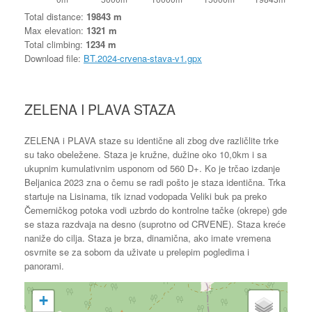
Total distance:
19843 m
Max elevation:
1321 m
Total climbing:
1234 m
Download file:
BT.2024-crvena-stava-v1.gpx
ZELENA I PLAVA STAZA
ZELENA i PLAVA staze su identične ali zbog dve različlite trke
su tako obeležene. Staza je kružne, dužine oko 10,0km i sa
ukupnim kumulativnim usponom od 560 D+. Ko je trčao izdanje
Beljanica 2023 zna o čemu se radi pošto je staza identična. Trka
startuje na Lisinama, tik iznad vodopada Veliki buk pa preko
Čemerničkog potoka vodi uzbrdo do kontrolne tačke (okrepe) gde
se staza razdvaja na desno (suprotno od CRVENE). Staza kreće
naniže do cilja. Staza je brza, dinamična, ako imate vremena
osvrnite se za sobom da uživate u prelepim pogledima i
panorami.
+